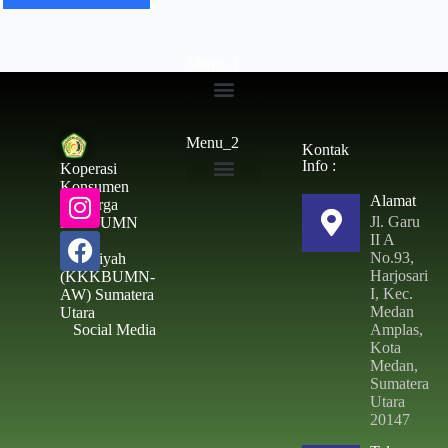
Menu_1
Simpanan Wajib
Menu_2
Kontak
Info :
Koperasi
Konsumen
Alamat
Toko & ATK
Keluarga
Jl. Garu
Besar UMN
II A
Al –
No.93,
Washliyah
Harjosari
(KKKBUMN-
I, Kec.
AW) Sumatera
Medan
Utara
Social Media
Amplas,
Kota
Medan,
Sumatera
Utara
20147