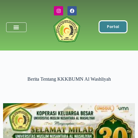
Portal
Simpanan Wajib
Toko & ATK
Berita Tentang KKKBUMN Al Washliyah