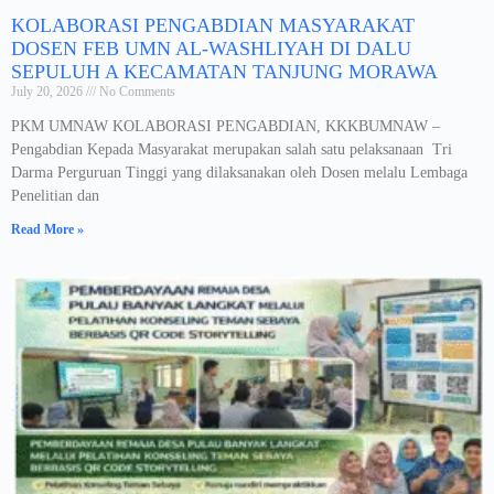
KOLABORASI PENGABDIAN MASYARAKAT
DOSEN FEB UMN AL-WASHLIYAH DI DALU
SEPULUH A KECAMATAN TANJUNG MORAWA
July 20, 2026
No Comments
PKM UMNAW KOLABORASI PENGABDIAN, KKKBUMNAW –
Pengabdian Kepada Masyarakat merupakan salah satu pelaksanaan Tri
Darma Perguruan Tinggi yang dilaksanakan oleh Dosen melalu Lembaga
Penelitian dan
Read More »