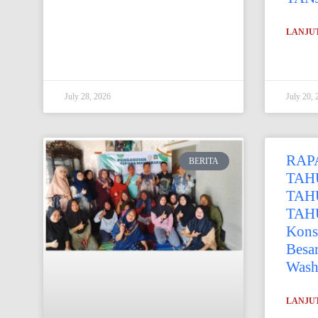
LANJUT
July 28, 2026
July 20, 
RAP
BERITA
TAH
TAH
TAHU
Kons
Besa
Wash
LANJUT