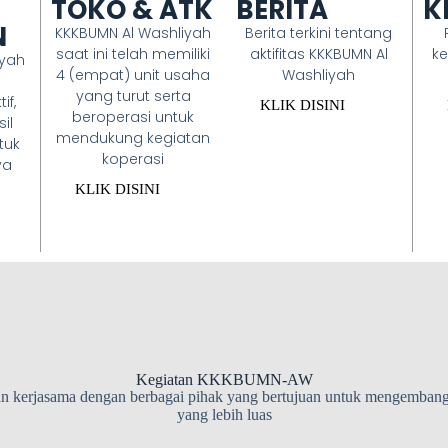
TOKO & ATK
K
BERITA
N
KKKBUMN Al Washliyah
Berita terkini tentang
saat ini telah memiliki
ke
aktifitas KKKBUMN Al
iyah
4 (empat) unit usaha
Washliyah
yang turut serta
if,
KLIK DISINI
beroperasi untuk
il
mendukung kegiatan
tuk
koperasi
ya
KLIK DISINI
Kegiatan KKKBUMN-AW
n kerjasama dengan berbagai pihak yang bertujuan untuk mengembang
yang lebih luas