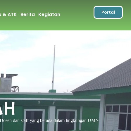
Portal
o & ATK
Berita
Kegiatan
n
AH
sen dan staff yang berada dalam lingkungan UMN