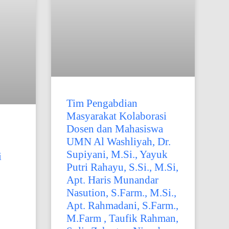
Tim Pengabdian
Masyarakat Kolaborasi
Dosen dan Mahasiswa
UMN Al Washliyah, Dr.
Supiyani, M.Si., Yayuk
i
Putri Rahayu, S.Si., M.Si,
Apt. Haris Munandar
Nasution, S.Farm., M.Si.,
Apt. Rahmadani, S.Farm.,
M.Farm , Taufik Rahman,