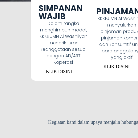
SIMPANAN
PINJAMA
WAJIB
KKKBUMN Al Washl
Dalam rangka
menyalurkan
menghimpun modal,
pinjaman produkt
KKKBUMN Al Washliyah
pinjaman komers
menarik iuran
dan konsumtif un
keanggotaan sesuai
para anggotan
dengan AD/ART
yang aktif
Koperasi
KLIK DISINI
KLIK DISINI
Kegiatan kami dalam upaya menjalin hubunga