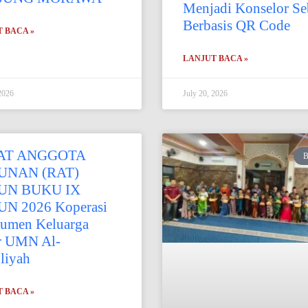
Menjadi Konselor Se
Berbasis QR Code
 BACA »
LANJUT BACA »
2026
July 20, 2026
AT ANGGOTA
UNAN (RAT)
UN BUKU IX
N 2026 Koperasi
umen Keluarga
r UMN Al-
liyah
 BACA »