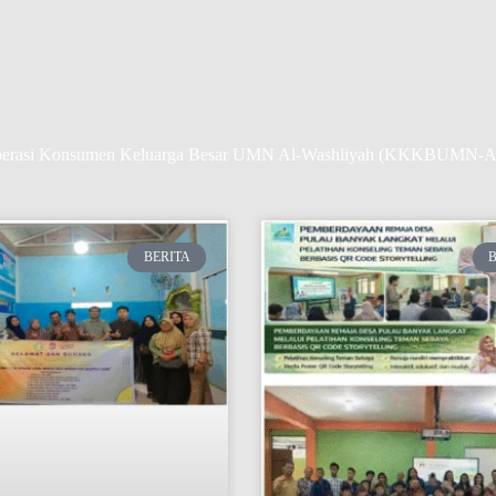
erasi Konsumen Keluarga Besar UMN Al-Washliyah (KKKBUMN-
BERITA