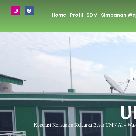
Home
Profil
SDM
Simpanan Waj
U
Koperasi Konsumen Keluarga Besar UMN Al – Was