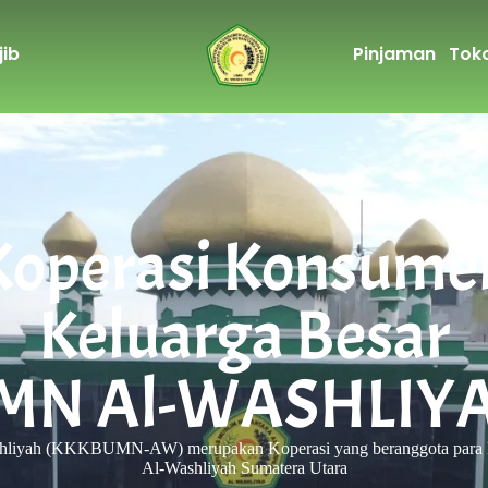
ib
Pinjaman
Tok
Koperasi Konsume
Keluarga Besar
MN Al-WASHLIY
hliyah (KKKBUMN-AW) merupakan Koperasi yang beranggota para Do
Al-Washliyah Sumatera Utara