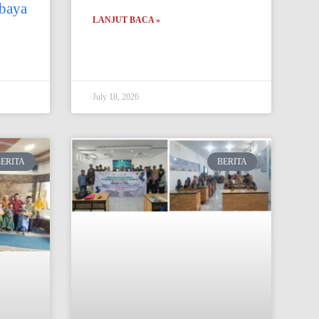
baya
LANJUT BACA »
July 18, 2026
BERITA
BERITA