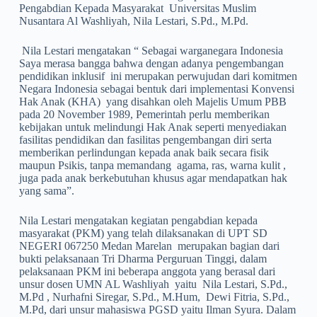
Pengabdian Kepada Masyarakat Universitas Muslim
Nusantara Al Washliyah, Nila Lestari, S.Pd., M.Pd.
Nila Lestari mengatakan “ Sebagai warganegara Indonesia
Saya merasa bangga bahwa dengan adanya pengembangan
pendidikan inklusif ini merupakan perwujudan dari komitmen
Negara Indonesia sebagai bentuk dari implementasi Konvensi
Hak Anak (KHA) yang disahkan oleh Majelis Umum PBB
pada 20 November 1989, Pemerintah perlu memberikan
kebijakan untuk melindungi Hak Anak seperti menyediakan
fasilitas pendidikan dan fasilitas pengembangan diri serta
memberikan perlindungan kepada anak baik secara fisik
maupun Psikis, tanpa memandang agama, ras, warna kulit ,
juga pada anak berkebutuhan khusus agar mendapatkan hak
yang sama”.
Nila Lestari mengatakan kegiatan pengabdian kepada
masyarakat (PKM) yang telah dilaksanakan di UPT SD
NEGERI 067250 Medan Marelan merupakan bagian dari
bukti pelaksanaan Tri Dharma Perguruan Tinggi, dalam
pelaksanaan PKM ini beberapa anggota yang berasal dari
unsur dosen UMN AL Washliyah yaitu Nila Lestari, S.Pd.,
M.Pd , Nurhafni Siregar, S.Pd., M.Hum, Dewi Fitria, S.Pd.,
M.Pd, dari unsur mahasiswa PGSD yaitu Ilman Syura. Dalam