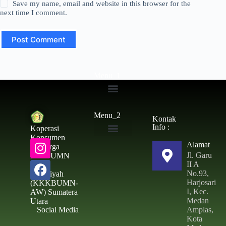
Save my name, email and website in this browser for the
next time I comment.
Post Comment
Menu_1
Simpanan Wajib
Menu_2
Kontak
Info :
Koperasi
Konsumen
Alamat
Toko & ATK
Keluarga
Jl. Garu
Besar UMN
II A
Al –
No.93,
Washliyah
Harjosari
(KKKBUMN-
I, Kec.
AW) Sumatera
Medan
Utara
Social Media
Amplas,
Kota