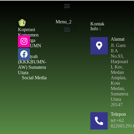
Simpanan Wajib
Menu_2
Kontak
Info :
Koperasi
Konsumen
Alamat
Toko & ATK
Keluarga
Jl. Garu
Besar UMN
II A
Al –
No.93,
Washliyah
Harjosari
(KKKBUMN-
I, Kec.
AW) Sumatera
Medan
Utara
Social Media
Amplas,
Kota
Medan,
Sumatera
Utara
20147
Telepon
tel:+62
822681291