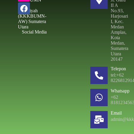
II A
Al –
No.93,
Washliyah
Harjosari
(KKKBUMN-
I, Kec.
AW) Sumatera
Medan
Utara
Social Media
Amplas,
Kota
Medan,
Sumatera
Utara
20147
Telepon
tel:+62
822681291
Whatsapp
+62
818123456
Email
admin@kkk