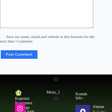
Save my name, email and website in this browser for the
next time I comment.
Post Comment
Menu_1
Simpanan Wajib
Menu_2
Kontak
Info :
Koperasi
Konsumen
Alamat
Toko & ATK
Keluarga
Jl. Garu
Besar UMN