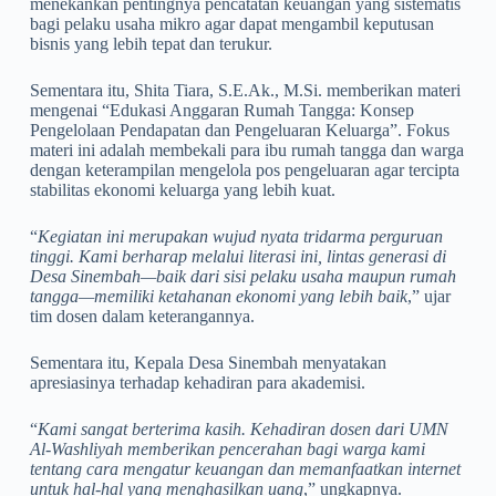
menekankan pentingnya pencatatan keuangan yang sistematis
bagi pelaku usaha mikro agar dapat mengambil keputusan
bisnis yang lebih tepat dan terukur.
Sementara itu, Shita Tiara, S.E.Ak., M.Si. memberikan materi
mengenai “Edukasi Anggaran Rumah Tangga: Konsep
Pengelolaan Pendapatan dan Pengeluaran Keluarga”. Fokus
materi ini adalah membekali para ibu rumah tangga dan warga
dengan keterampilan mengelola pos pengeluaran agar tercipta
stabilitas ekonomi keluarga yang lebih kuat.
“
Kegiatan ini merupakan wujud nyata tridarma perguruan
tinggi. Kami berharap melalui literasi ini, lintas generasi di
Desa Sinembah—baik dari sisi pelaku usaha maupun rumah
tangga—memiliki ketahanan ekonomi yang lebih baik
,” ujar
tim dosen dalam keterangannya.
Sementara itu, Kepala Desa Sinembah menyatakan
apresiasinya terhadap kehadiran para akademisi.
“
Kami sangat berterima kasih. Kehadiran dosen dari UMN
Al-Washliyah memberikan pencerahan bagi warga kami
tentang cara mengatur keuangan dan memanfaatkan internet
untuk hal-hal yang menghasilkan uang
,” ungkapnya.