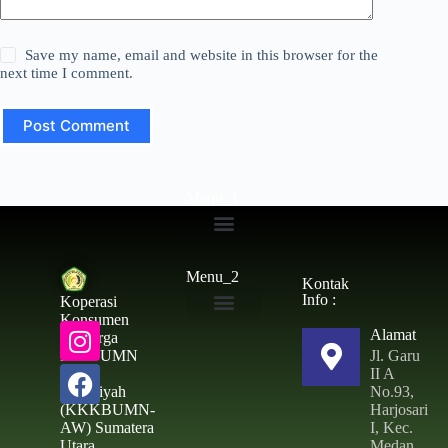
Save my name, email and website in this browser for the
next time I comment.
Post Comment
Menu_1
Simpanan Wajib
Menu_2
Kontak
Info :
Koperasi
Konsumen
Alamat
Toko & ATK
Keluarga
Jl. Garu
Besar UMN
II A
Al –
No.93,
Washliyah
Harjosari
(KKKBUMN-
I, Kec.
AW) Sumatera
Medan
Utara