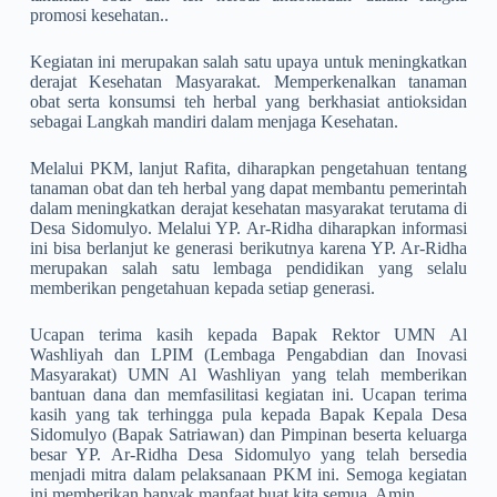
promosi kesehatan..
Kegiatan ini merupakan salah satu upaya untuk meningkatkan
derajat Kesehatan Masyarakat. Memperkenalkan tanaman
obat serta konsumsi teh herbal yang berkhasiat antioksidan
sebagai Langkah mandiri dalam menjaga Kesehatan.
Melalui PKM, lanjut Rafita, diharapkan pengetahuan tentang
tanaman obat dan teh herbal yang dapat membantu pemerintah
dalam meningkatkan derajat kesehatan masyarakat terutama di
Desa Sidomulyo. Melalui YP. Ar-Ridha diharapkan informasi
ini bisa berlanjut ke generasi berikutnya karena YP. Ar-Ridha
merupakan salah satu lembaga pendidikan yang selalu
memberikan pengetahuan kepada setiap generasi.
Ucapan terima kasih kepada Bapak Rektor UMN Al
Washliyah dan LPIM (Lembaga Pengabdian dan Inovasi
Masyarakat) UMN Al Washliyan yang telah memberikan
bantuan dana dan memfasilitasi kegiatan ini. Ucapan terima
kasih yang tak terhingga pula kepada Bapak Kepala Desa
Sidomulyo (Bapak Satriawan) dan Pimpinan beserta keluarga
besar YP. Ar-Ridha Desa Sidomulyo yang telah bersedia
menjadi mitra dalam pelaksanaan PKM ini. Semoga kegiatan
ini memberikan banyak manfaat buat kita semua. Amin