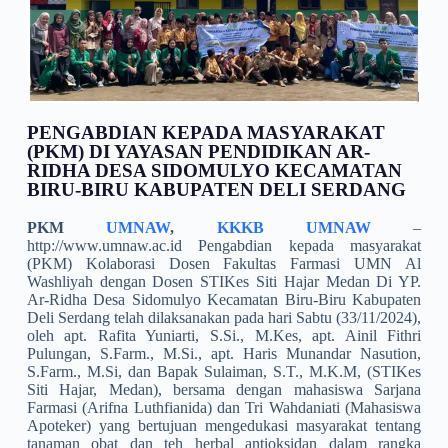
PENGABDIAN KEPADA MASYARAKAT
(PKM) DI YAYASAN PENDIDIKAN AR-
RIDHA DESA SIDOMULYO KECAMATAN
BIRU-BIRU
KABUPATEN DELI SERDANG
PKM
UMNAW
,
KKKB UMNAW
–
http://www.umnaw.ac.id Pengabdian kepada masyarakat
(PKM) Kolaborasi Dosen Fakultas Farmasi UMN Al
Washliyah dengan Dosen STIKes Siti Hajar Medan Di YP.
Ar-Ridha Desa Sidomulyo Kecamatan Biru-Biru Kabupaten
Deli Serdang telah dilaksanakan pada hari Sabtu (33/11/2024),
oleh apt. Rafita Yuniarti, S.Si., M.Kes, apt. Ainil Fithri
Pulungan, S.Farm., M.Si., apt. Haris Munandar Nasution,
S.Farm., M.Si, dan Bapak Sulaiman, S.T., M.K.M, (STIKes
Siti Hajar, Medan), bersama dengan mahasiswa Sarjana
Farmasi (Arifna Luthfianida) dan Tri Wahdaniati (Mahasiswa
Apoteker) yang bertujuan mengedukasi masyarakat tentang
tanaman obat dan teh herbal antioksidan dalam rangka