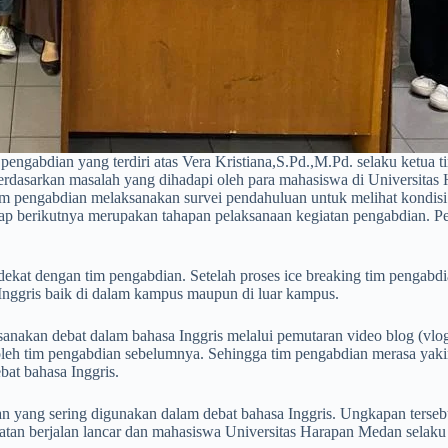
 pengabdian yang terdiri atas Vera Kristiana,S.Pd.,M.Pd. selaku ketua 
erdasarkan masalah yang dihadapi oleh para mahasiswa di Universitas
im pengabdian melaksanakan survei pendahuluan untuk melihat kondisi
hap berikutnya merupakan tahapan pelaksanaan kegiatan pengabdian. Pe
 dekat dengan tim pengabdian. Setelah proses ice breaking tim pengab
Inggris baik di dalam kampus maupun di luar kampus.
ksanakan debat dalam bahasa Inggris melalui pemutaran video blog (vl
i oleh tim pengabdian sebelumnya. Sehingga tim pengabdian merasa yak
at bahasa Inggris.
an yang sering digunakan dalam debat bahasa Inggris. Ungkapan terse
atan berjalan lancar dan mahasiswa Universitas Harapan Medan selaku 