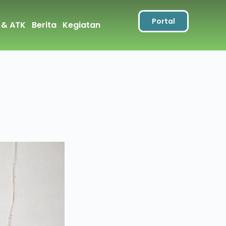
Portal
 & ATK
Berita
Kegiatan